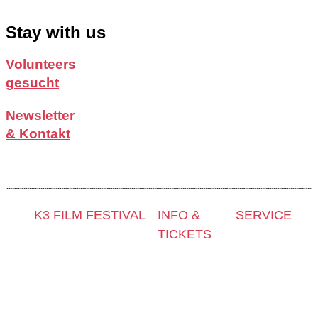
Stay with us
Volunteers
gesucht
Newsletter
& Kontakt
K3 FILM FESTIVAL
INFO &
SERVICE
TICKETS
Thema 2025 und
Presse &
Sonderprogramme
Kontakt &
Akkreditier
Festivalprogramm
Newsletter
Filmstipend
2025
Tickets
Archiv 202
Filmwettbewerbe
Locations
Archiv 202