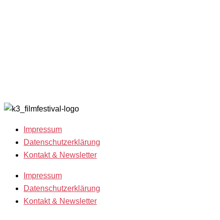
Filmgäste 2025
K3
Archiv 202
Team 2025
Friends
Archiv 202
Open Calls
with
Archiv 202
Call for
Benefits
Archiv 201
Films
K3 sucht
Archiv 200
Freiwillige!
2018
Filmstipendien
Impressum
Datenschutzerklärung
Kontakt & Newsletter
Impressum
Datenschutzerklärung
Kontakt & Newsletter