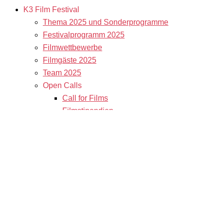
K3 Film Festival
Thema 2025 und Sonderprogramme
Festivalprogramm 2025
Filmwettbewerbe
Filmgäste 2025
Team 2025
Open Calls
Call for Films
Filmstipendien
Info & Tickets
Kontakt & Newsletter
Tickets
Locations
K3 Friends with Benefits
K3 sucht Freiwillige!
Service
Presse & Akkreditierungen