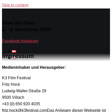
Skip to content
Save the Date!
2. - 6. December 2026
Facebook
Instagram
Impressum
Medieninhaber und Herausgeber:
K3 Film Festival
Fritz Hock
Ludwig-Walter-Straße 29
9500 Villach
+43 (0) 650 920 4035
fritz.hock@k3festival.comDas Anliegen dieser Webseite ist