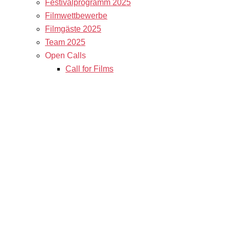
Festivalprogramm 2025
Filmwettbewerbe
Filmgäste 2025
Team 2025
Open Calls
Call for Films
Filmstipendien
Info & Tickets
Kontakt & Newsletter
Tickets
Locations
K3 Friends with Benefits
K3 sucht Freiwillige!
Service
Presse & Akkreditierungen
Filmstipendiaten
Archiv 2024
Archiv 2023