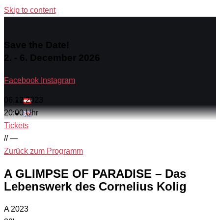
Skip to content
Save the Date!
2. - 6. December 2026
Facebook
Instagram
06.12.2023
20:00 Uhr
Tickets
// —
Zurück zum Programm
A GLIMPSE OF PARADISE – Das
Lebenswerk des Cornelius Kolig
A 2023