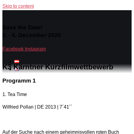
Skip to content
Save the Date!
2. - 6. December 2026
Facebook
Instagram
K3 Kärntner Kurzfilmwettbewerb
Programm 1
1. Tea Time
Wilfried Pollan | DE 2013 | 7´41´´
Auf der Suche nach einem geheimnisvollen roten Buch