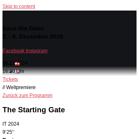
Skip to content
Save the Date!
2. - 6. December 2026
Facebook
Instagram
06.12.2024
16:30 Uhr
Tickets
// Weltpremiere
Zurück zum Programm
The Starting Gate
IT 2024
9‘25‘‘