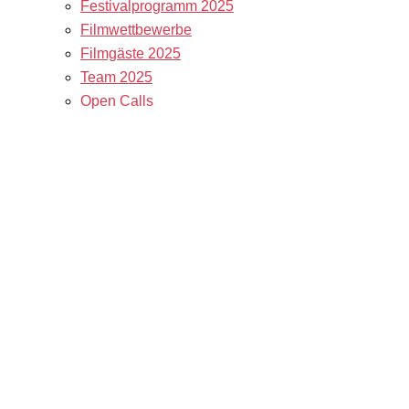
Festivalprogramm 2025
Filmwettbewerbe
Filmgäste 2025
Team 2025
Open Calls
Call for Films
Filmstipendien
Info & Tickets
Kontakt & Newsletter
Tickets
Locations
K3 Friends with Benefits
K3 sucht Freiwillige!
Service
Presse & Akkreditierungen
Filmstipendiaten
Archiv 2024