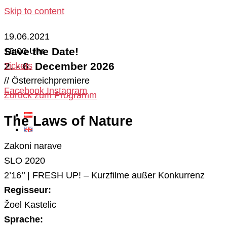
Skip to content
19.06.2021
Save the Date!
18:00 Uhr
2. - 6. December 2026
Tickets
// Österreichpremiere
Facebook
Instagram
Zurück zum Programm
The Laws of Nature
Zakoni narave
SLO 2020
2’16’’ | FRESH UP! – Kurzfilme außer Konkurrenz
Regisseur:
Žoel Kastelic
Sprache: