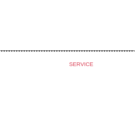
SERVICE
Presse & Akkreditierungen
Filmstipendiaten
Archiv 2024
Archiv 2023
Archiv 2022
Archiv 2021
Archiv 2020