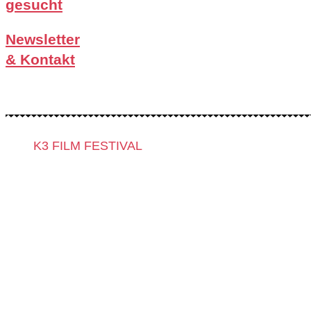
gesucht
Newsletter
& Kontakt
K3 FILM FESTIVAL
Thema 2025 und Sonderprogramme
Festivalprogramm 2025
Filmwettbewerbe
Filmgäste 2025
Team 2025
Open Calls
Call for Films