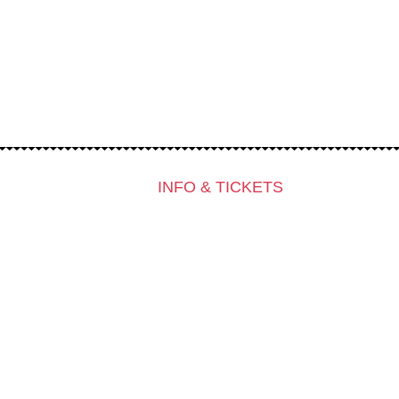
INFO & TICKETS
Kontakt & Newsletter
Tickets
Locations
K3 Friends with Benefits
K3 sucht Freiwillige!