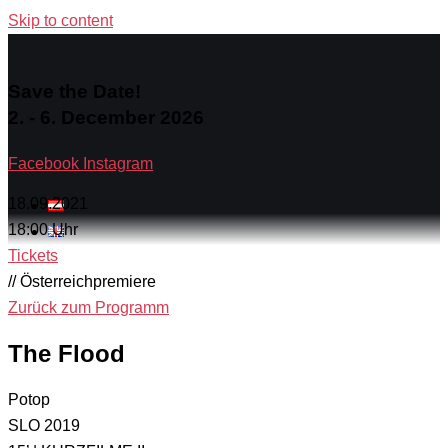
Skip to content
Save the Date!
2. - 6. December 2026
Facebook
Instagram
18.09.2021
18:00 Uhr
Tickets
// Österreichpremiere
Zurück zum Programm
The Flood
Potop
SLO 2019