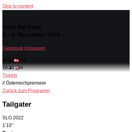
Skip to content
Save the Date!
2. - 6. December 2026
Facebook
Instagram
08.12.2023
16:30 Uhr
Tickets
// Österreichpremiere
Zurück zum Programm
Tailgater
SLO 2022
1’10’’