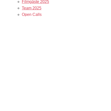
Filmgäste 2025
Team 2025
Open Calls
Call for Films
Filmstipendien
Info & Tickets
Kontakt & Newsletter
Tickets
Locations
K3 Friends with Benefits
K3 sucht Freiwillige!
Service
Presse & Akkreditierungen
Filmstipendiaten
Archiv 2024
Archiv 2023
Archiv 2022