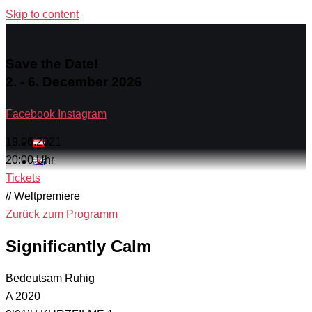
Skip to content
Save the Date!
2. - 6. December 2026
Facebook
Instagram
19.06.2021
20:00 Uhr
Tickets
// Weltpremiere
Zurück zum Programm
Significantly Calm
Bedeutsam Ruhig
A 2020