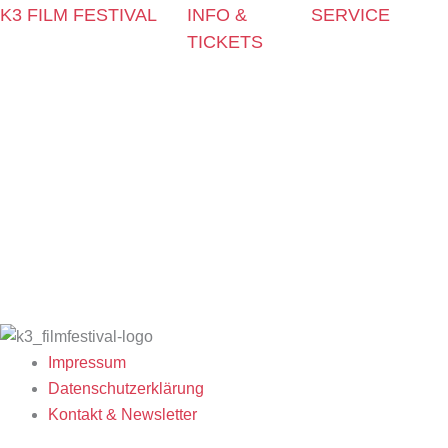
K3 FILM FESTIVAL
INFO &
SERVICE
TICKETS
Thema 2025 und
Presse &
Sonderprogramme
Kontakt &
Akkreditierungen
Festivalprogramm 2025
Newsletter
Filmstipendiaten
Filmwettbewerbe
Tickets
Archiv 2024
Filmgäste 2025
Locations
Archiv 2023
Team 2025
K3 Friends with
Archiv 2022
Open Calls
Benefits
Archiv 2021
Call for Films
K3 sucht
Archiv 2020
Filmstipendien
Freiwillige!
Archiv 2019
Archiv 2007-2018
Impressum
Datenschutzerklärung
Kontakt & Newsletter