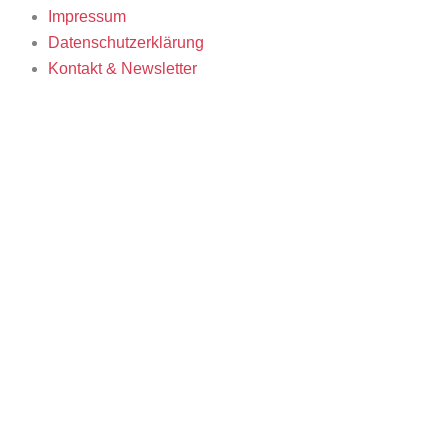
Impressum
Datenschutzerklärung
Kontakt & Newsletter
K3 Film Festival
Thema 2025 und Sonderprogramme
Festivalprogramm 2025
Filmwettbewerbe
Filmgäste 2025
Team 2025
Open Calls
Call for Films
Filmstipendien
Info & Tickets
Kontakt & Newsletter
Tickets
Locations