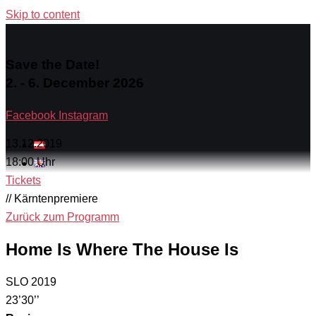
Skip to content
Save the Date!
2. - 6. December 2026
Facebook
Instagram
13.12.2019
18:00 Uhr
Tickets
// Kärntenpremiere
Zurück zum Programm
Home Is Where The House Is
SLO 2019
23’30’’