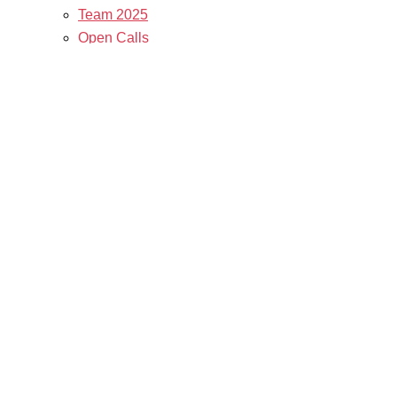
Team 2025
Open Calls
Call for Films
Filmstipendien
Info & Tickets
Kontakt & Newsletter
Tickets
Locations
K3 Friends with Benefits
K3 sucht Freiwillige!
Service
Presse & Akkreditierungen
Filmstipendiaten
Archiv 2024
Archiv 2023
Archiv 2022
Archiv 2021