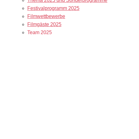
Thema 2025 und Sonderprogramme
Festivalprogramm 2025
Filmwettbewerbe
Filmgäste 2025
Team 2025
Open Calls
Call for Films
Filmstipendien
Info & Tickets
Kontakt & Newsletter
Tickets
Locations
K3 Friends with Benefits
K3 sucht Freiwillige!
Service
Presse & Akkreditierungen
Filmstipendiaten
Archiv 2024