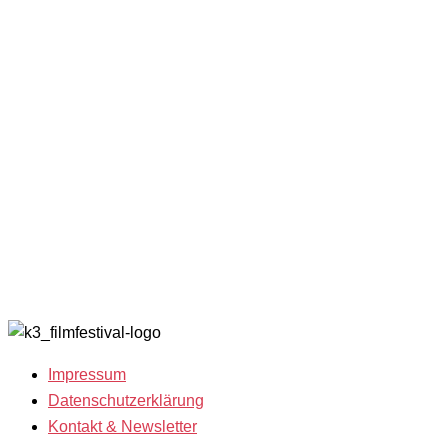
Sonderprogramme
Kontakt &
Akkreditier
Festivalprogramm
Newsletter
Filmstipend
2025
Tickets
Archiv 202
Filmwettbewerbe
Locations
Archiv 202
Filmgäste 2025
K3
Archiv 202
Team 2025
Friends
Archiv 202
Open Calls
with
Archiv 202
Call for
Benefits
Archiv 201
Films
K3 sucht
Archiv 200
Freiwillige!
2018
Filmstipendien
Impressum
Datenschutzerklärung
Kontakt & Newsletter